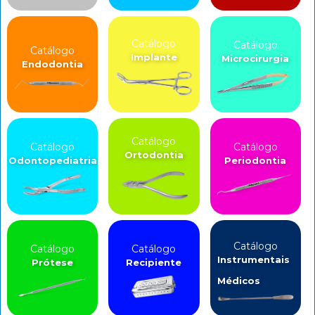
Catálogo
Catálogo
Catálogo
Implante
Microcirurgia
Endodontia
Catálogo
Catálogo
Catálogo
Ortodontia
Odontopediatria
Periodontia
Catálogo
Catálogo
Catálogo
Instrumentais
Prótese
Recipiente
Médicos