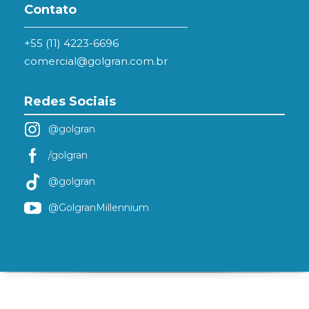
Contato
+55 (11) 4223-6696
comercial@golgran.com.br
Redes Sociais
@golgran
/golgran
@golgran
@GolgranMillennium