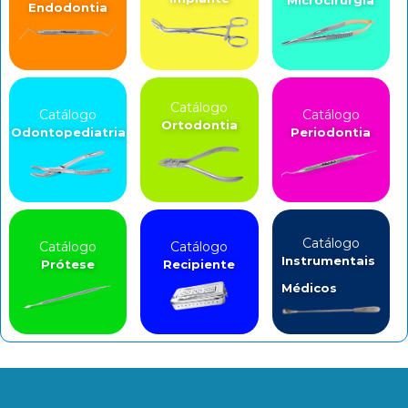
Endodontia
Catálogo
Catálogo
Catálogo
Ortodontia
Odontopediatria
Periodontia
Catálogo
Catálogo
Catálogo
Instrumentais
Prótese
Recipiente
Médicos