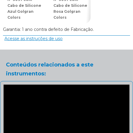
Cabo de Silicone
Cabo de Silicone
Cabo de Silicon
Azul Golgran
Rosa Golgran
Azul Golgran
Colors
Colors
Colors
Garantia: 1 ano contra defeito de Fabricação.
Acesse as instruções de uso
Conteúdos relacionados a este
instrumentos: