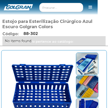
Estojo para Esterilização Cirúrgico Azul
Escuro Golgran Colors
88-302
Código:
No items found.
Este instrumento pertence ao catálogo: