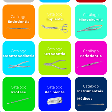
Catálogo
Catálogo
Catálogo
Implante
Microcirurgia
Endodontia
Catálogo
Catálogo
Catálogo
Ortodontia
Odontopediatria
Periodontia
Catálogo
Catálogo
Catálogo
Instrumentais
Prótese
Recipiente
Médicos