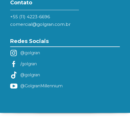
Contato
+55 (11) 4223-6696
comercial@golgran.com.br
Redes Sociais
@golgran
/golgran
@golgran
@GolgranMillennium