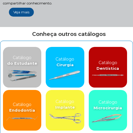
compartilhar conhecimento.
Veja mais
Conheça outros catálogos
Catálogo
Catálogo
Catálogo
do Estudante
Cirurgia
Dentística
Catálogo
Catálogo
Catálogo
Implante
Microcirurgia
Endodontia