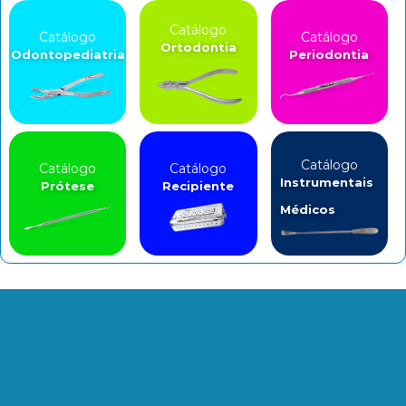
Catálogo
Catálogo
Catálogo
Ortodontia
Odontopediatria
Periodontia
Catálogo
Catálogo
Catálogo
Instrumentais
Prótese
Recipiente
Médicos