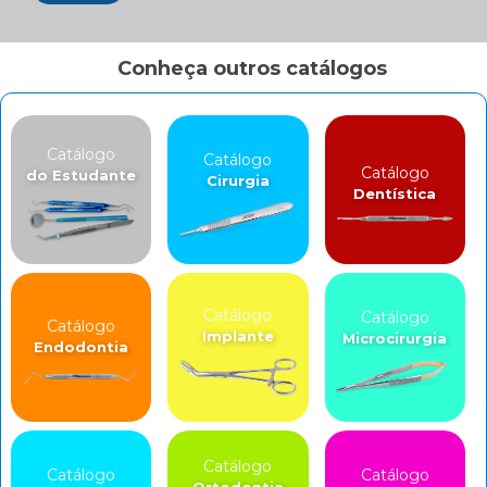
Conheça outros catálogos
Catálogo
Catálogo
Catálogo
do Estudante
Cirurgia
Dentística
Catálogo
Catálogo
Catálogo
Implante
Microcirurgia
Endodontia
Catálogo
Catálogo
Catálogo
Ortodontia