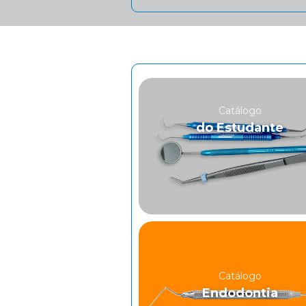
Catálogo
do Estudante
Catálogo
Endodontia