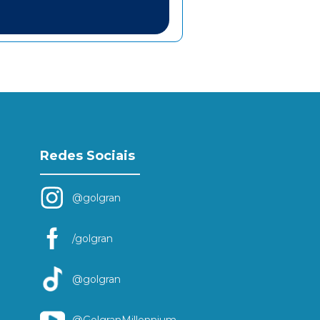
Redes Sociais
@golgran
/golgran
@golgran