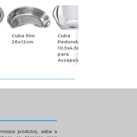
Cuba Rim
Cuba
26x12cm
Redonda
10,5x4,5cm
para
Assepsia
ossos produtos, saiba a