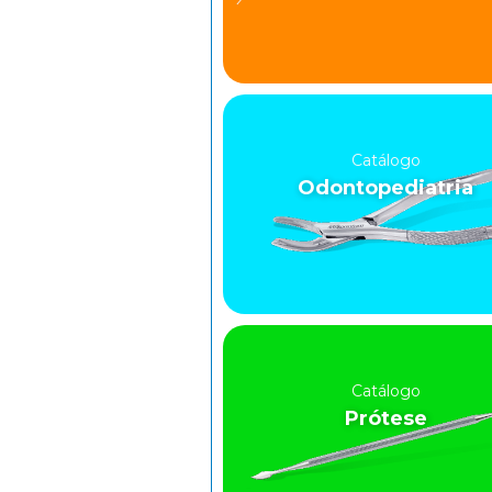
Catálogo
Odontopediatria
Catálogo
Prótese