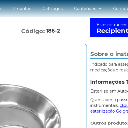
n
Produtos
Catálogos
Conteúdos
Contat
Este instrumen
Recipien
Código:
186-2
Sobre o ins
Indicado para asse
medicações e resí
Informações 
Esterilize em Auto
Quer saber o passo
instrumentais,
cliq
esterilização Golgr
Outros produto