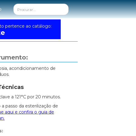
o
to pertence ao catálogo:
te
trumento:
psia, acondicionamento de
duos.
Técnicas
clave a 121°C por 20 minutos.
 a passo da esterilização de
ue aqui e confira o guia de
an.
s: