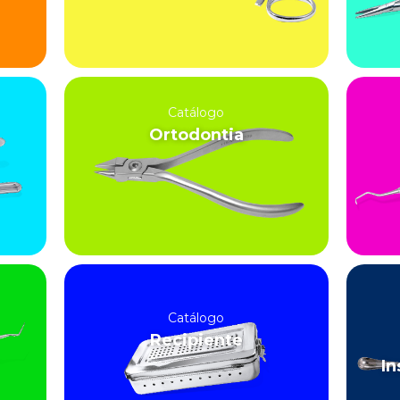
Catálogo
Ortodontia
Catálogo
Recipiente
In