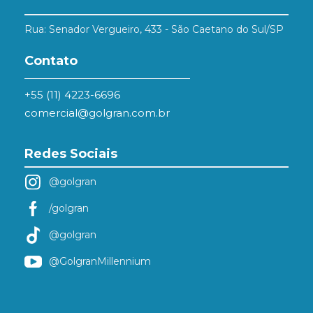
Rua: Senador Vergueiro, 433 - São Caetano do Sul/SP
Contato
+55 (11) 4223-6696
comercial@golgran.com.br
Redes Sociais
@golgran
/golgran
@golgran
@GolgranMillennium