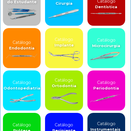
Catálogo
do Estudante
Cirurgia
Dentística
Catálogo
Catálogo
Catálogo
Implante
Microcirurgia
Endodontia
Catálogo
Catálogo
Catálogo
Ortodontia
Odontopediatria
Periodontia
Catálogo
Catálogo
Catálogo
Instrumentais
Prótese
Recipiente