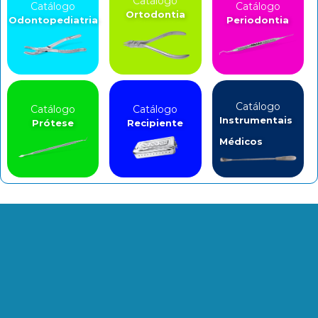
Catálogo
Catálogo
Catálogo
Ortodontia
Odontopediatria
Periodontia
Catálogo
Catálogo
Catálogo
Instrumentais
Prótese
Recipiente
Médicos