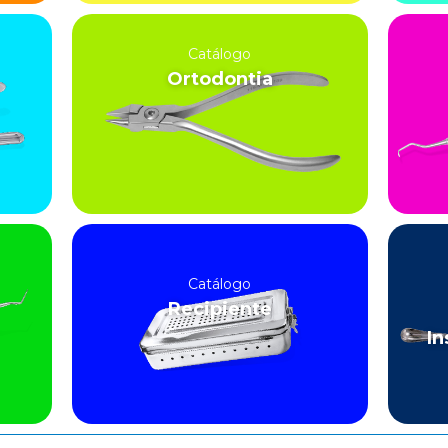
Catálogo
Ortodontia
Catálogo
Recipiente
In