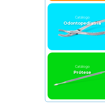
Catálogo
Odontopediatria
Catálogo
Prótese