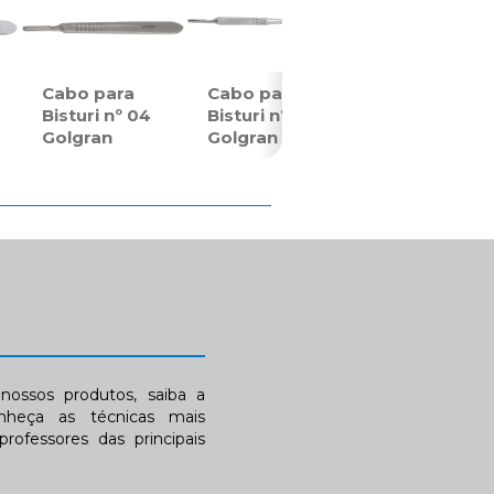
Cabo para
Cabo para
Bisturi nº 04
Bisturi nº 05
Golgran
Golgran
ossos produtos, saiba a
nheça as técnicas mais
rofessores das principais