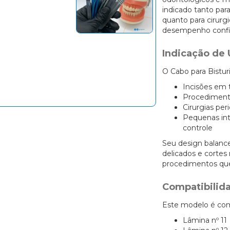
indicado tanto pa
quanto para cirurg
desempenho confiáv
Indicação de 
O Cabo para Bisturi 
Incisões em 
Procedimento
Cirurgias per
Pequenas int
controle
Seu design balan
delicados e cortes
procedimentos qu
Compatibilid
Este modelo é com
Lâmina nº 11