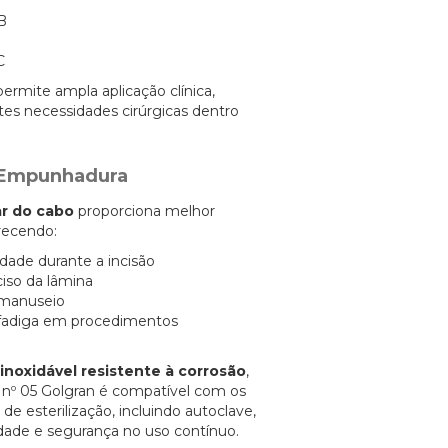
B
C
permite ampla aplicação clínica,
es necessidades cirúrgicas dentro
 Empunhadura
ar do cabo
proporciona melhor
recendo:
idade durante a incisão
ciso da lâmina
 manuseio
fadiga em procedimentos
inoxidável resistente à corrosão
,
i nº 05 Golgran é compatível com os
de esterilização, incluindo autoclave,
idade e segurança no uso contínuo.