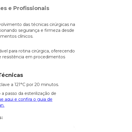
es e Profissionais
volvimento das técnicas cirúrgicas na
cionando segurança e firmeza desde
imentos clínicos.
vel para rotina cirúrgica, oferecendo
 e resistência em procedimentos
Técnicas
clave a 121°C por 20 minutos.
 a passo da esterilização de
ue aqui e confira o guia de
an.
s: