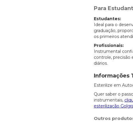
Para Estudant
Estudantes:
Ideal para o desen
graduação, propor
os primeiros atend
Profissionais:
Instrumental confiá
controle, precisão
diários.
Informações 
Esterilize em Auto
Quer saber o passo
instrumentais,
cliq
esterilização Golgr
Outros produto