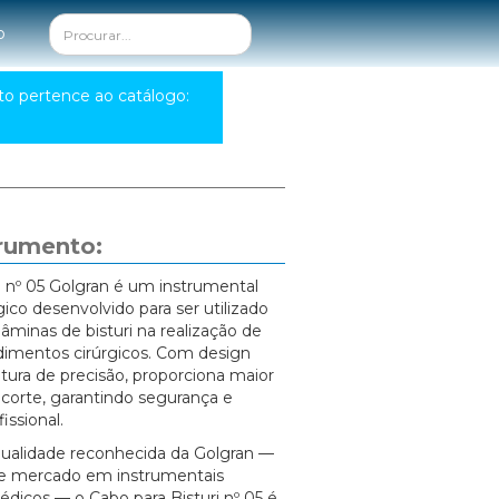
o
to pertence ao catálogo:
trumento:
i nº 05 Golgran é um instrumental
ico desenvolvido para ser utilizado
minas de bisturi na realização de
dimentos cirúrgicos. Com design
tura de precisão, proporciona maior
 corte, garantindo segurança e
issional.
ualidade reconhecida da Golgran —
 de mercado em instrumentais
dicos — o Cabo para Bisturi nº 05 é