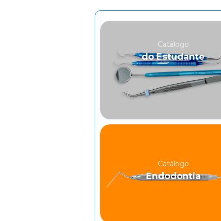
Catálogo
do Estudante
Catálogo
Endodontia