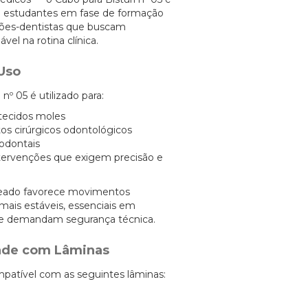
ra estudantes em fase de formação
iões-dentistas que buscam
el na rotina clínica.
Uso
nº 05 é utilizado para:
tecidos moles
s cirúrgicos odontológicos
iodontais
ervenções que exigem precisão e
ceado favorece movimentos
 mais estáveis, essenciais em
e demandam segurança técnica.
ade com Lâminas
patível com as seguintes lâminas: