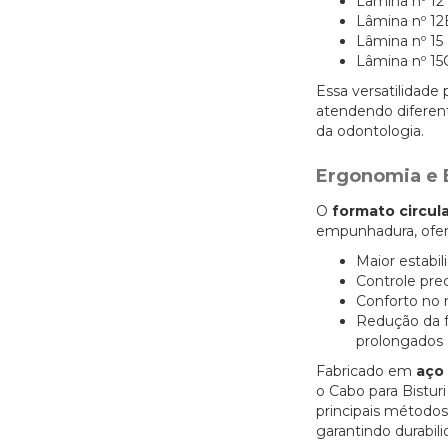
Lâmina nº 12
Lâmina nº 12
Lâmina nº 15
Lâmina nº 15
Essa versatilidade 
atendendo diferent
da odontologia.
Ergonomia e
O
formato circul
empunhadura, ofe
Maior estabil
Controle pre
Conforto no
Redução da 
prolongados
Fabricado em
aço 
o Cabo para Bistur
principais métodos 
garantindo durabil