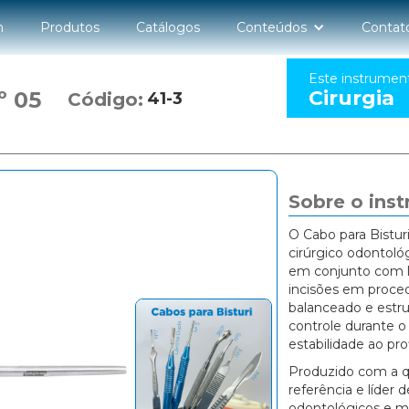
n
Produtos
Catálogos
Conteúdos
Contat
Este instrumen
Cirurgia
º 05
Código:
41-3
Sobre o ins
O Cabo para Bistur
cirúrgico odontológ
em conjunto com lâ
incisões em proce
balanceado e estru
controle durante o
estabilidade ao prof
Produzido com a q
referência e líder
odontológicos e mé