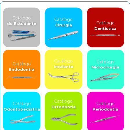
Catálogo
Catálogo
Catálogo
do Estudante
Cirurgia
Dentística
Catálogo
Catálogo
Catálogo
Implante
Microcirurgia
Endodontia
Catálogo
Catálogo
Catálogo
Ortodontia
Odontopediatria
Periodontia