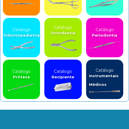
Catálogo
Catálogo
Catálogo
Ortodontia
Odontopediatria
Periodontia
Catálogo
Catálogo
Catálogo
Instrumentais
Prótese
Recipiente
Médicos