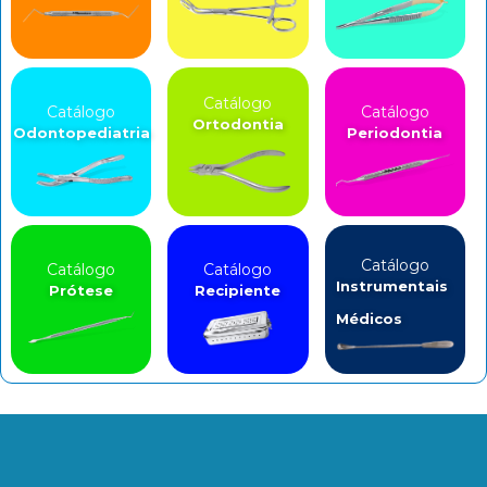
Catálogo
Catálogo
Catálogo
Ortodontia
Odontopediatria
Periodontia
Catálogo
Catálogo
Catálogo
Instrumentais
Prótese
Recipiente
Médicos