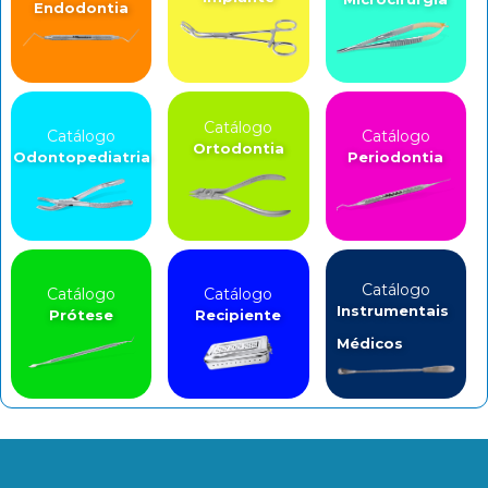
Endodontia
Catálogo
Catálogo
Catálogo
Ortodontia
Odontopediatria
Periodontia
Catálogo
Catálogo
Catálogo
Instrumentais
Prótese
Recipiente
Médicos