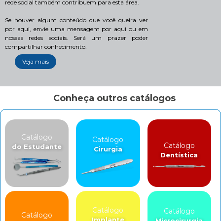
rede social também contribuem para esta área.
Se houver algum conteúdo que você queira ver
por aqui, envie uma mensagem por aqui ou em
nossas redes sociais. Será um prazer poder
compartilhar conhecimento.
Veja mais
Conheça outros catálogos
Catálogo
Catálogo
Catálogo
do Estudante
Cirurgia
Dentística
Catálogo
Catálogo
Catálogo
Implante
Microcirurgia