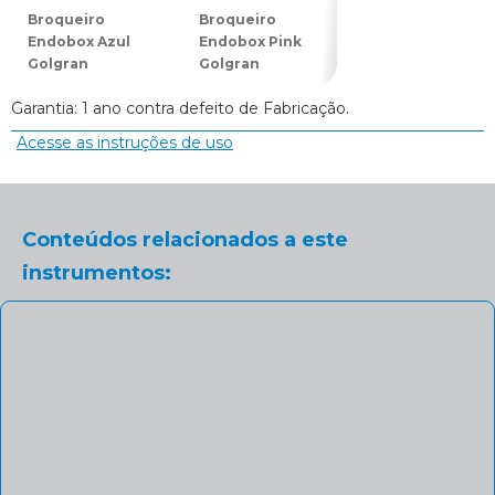
Broqueiro
Broqueiro
Broqueiro
Endobox Azul
Endobox Pink
Endobox Roxo
Golgran
Golgran
(Lilás) Golgran
Garantia: 1 ano contra defeito de Fabricação.
Acesse as instruções de uso
Conteúdos relacionados a este
instrumentos: