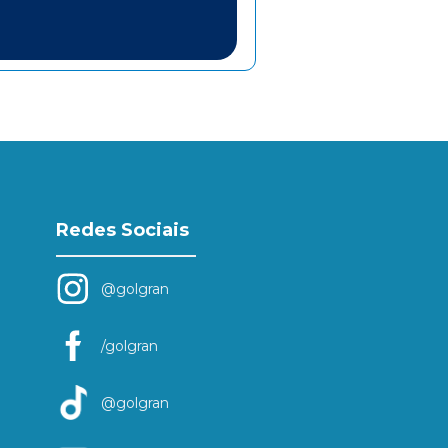
Redes Sociais
@golgran
/golgran
@golgran