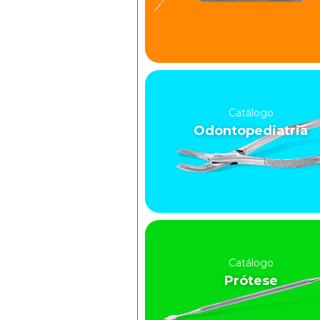
Catálogo
Odontopediatria
Catálogo
Prótese