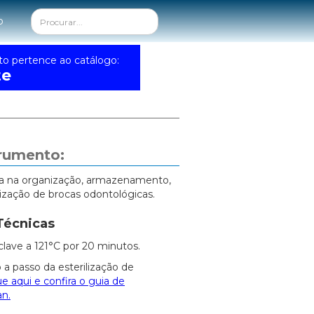
o
to pertence ao catálogo:
te
trumento:
lia na organização, armazenamento,
lização de brocas odontológicas.
Técnicas
clave a 121°C por 20 minutos.
 a passo da esterilização de
ue aqui e confira o guia de
an.