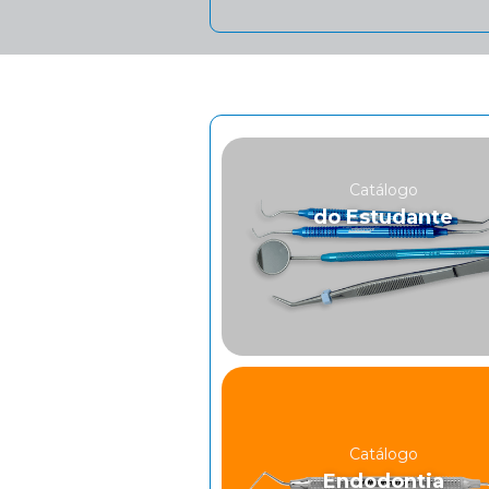
Catálogo
do Estudante
Catálogo
Endodontia