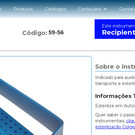
n
Produtos
Catálogos
Conteúdos
Contat
Este instrumen
Recipien
Código:
59-56
Sobre o ins
Indicado para auxi
transporte e esteri
Informações 
Esterilize em Auto
Quer saber o passo
instrumentais,
cliq
esterilização Golgr