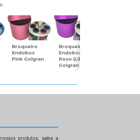
s:
Broqueiro
Broqueiro
Endobox
Endobox
Pink Golgran
Roxo (Lilás)
Golgran
ossos produtos, saiba a