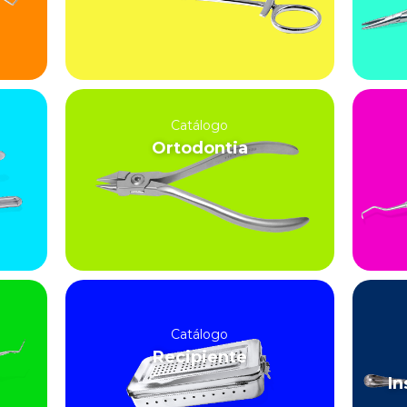
Catálogo
Ortodontia
Catálogo
Recipiente
In