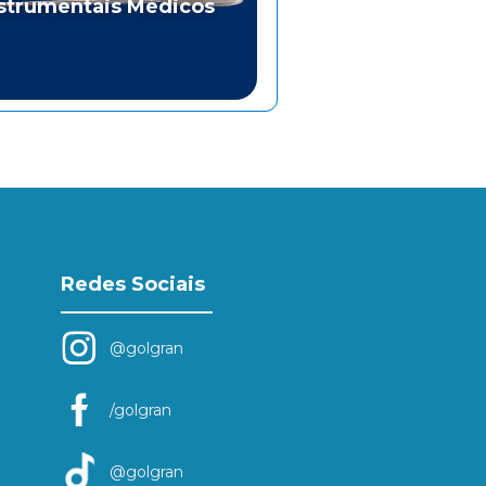
strumentais Médicos
Redes Sociais
@golgran
/golgran
@golgran