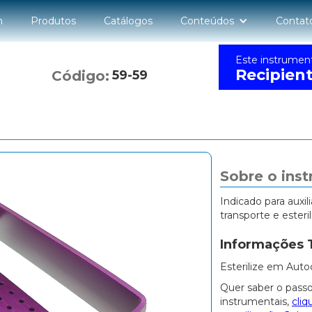
n
Produtos
Catálogos
Conteúdos
Contat
Este instrumen
Recipien
Código:
59-59
Sobre o ins
Indicado para auxi
transporte e esteri
Informações 
Esterilize em Auto
Quer saber o passo
instrumentais,
cliq