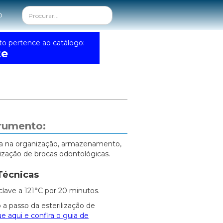
o
to pertence ao catálogo:
te
trumento:
lia na organização, armazenamento,
lização de brocas odontológicas.
Técnicas
clave a 121°C por 20 minutos.
 a passo da esterilização de
ue aqui e confira o guia de