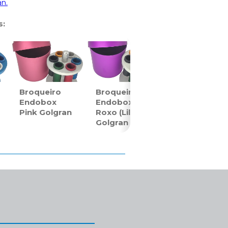
an.
s:
Broqueiro
Broqueiro
Endobox
Endobox
Pink Golgran
Roxo (Lilás)
Golgran