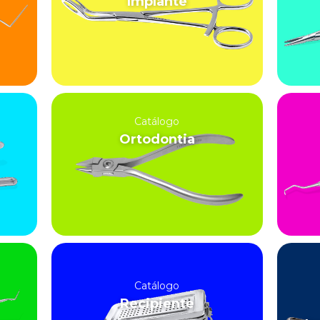
Implante
Catálogo
Ortodontia
Catálogo
Recipiente