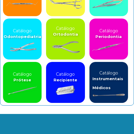
Catálogo
Catálogo
Catálogo
Ortodontia
Odontopediatria
Periodontia
Catálogo
Catálogo
Catálogo
Instrumentais
Prótese
Recipiente
Médicos