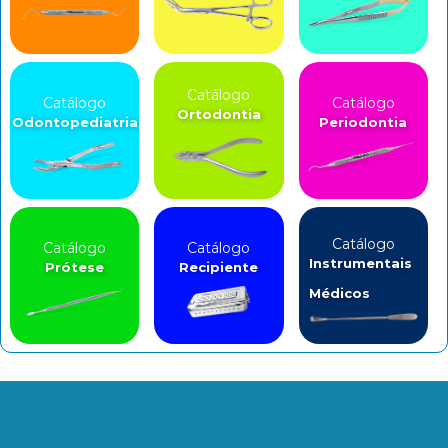
Catálogo
Catálogo
Catálogo
Ortodontia
Odontopediatria
Periodontia
Catálogo
Catálogo
Catálogo
Instrumentais
Prótese
Recipiente
Médicos