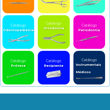
Catálogo
Catálogo
Catálogo
Ortodontia
Odontopediatria
Periodontia
Catálogo
Catálogo
Catálogo
Instrumentais
Prótese
Recipiente
Médicos