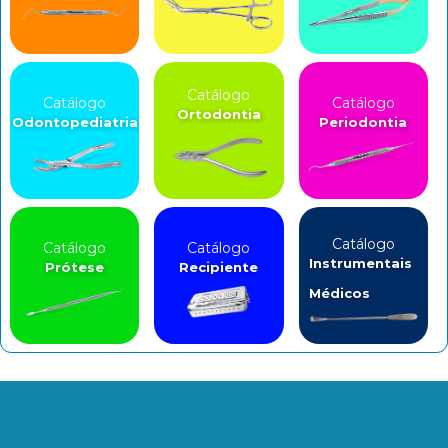
Catálogo
Catálogo
Catálogo
Ortodontia
Odontopediatria
Periodontia
Catálogo
Catálogo
Catálogo
Instrumentais
Prótese
Recipiente
Médicos