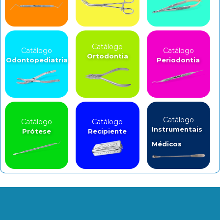
Catálogo
Catálogo
Catálogo
Ortodontia
Odontopediatria
Periodontia
Catálogo
Catálogo
Catálogo
Instrumentais
Prótese
Recipiente
Médicos