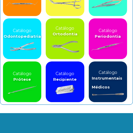
Catálogo
Catálogo
Catálogo
Ortodontia
Odontopediatria
Periodontia
Catálogo
Catálogo
Catálogo
Instrumentais
Prótese
Recipiente
Médicos