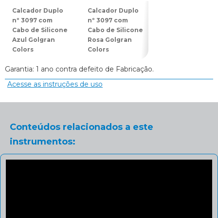
Calcador Duplo
Calcador Duplo
Espátula Dupla
nº 3097 com
nº 3097 com
nº 3078 com
Cabo de Silicone
Cabo de Silicone
Cabo de Silicon
Azul Golgran
Rosa Golgran
Azul Golgran
Colors
Colors
Colors
Garantia: 1 ano contra defeito de Fabricação.
Acesse as instruções de uso
Conteúdos relacionados a este
instrumentos: