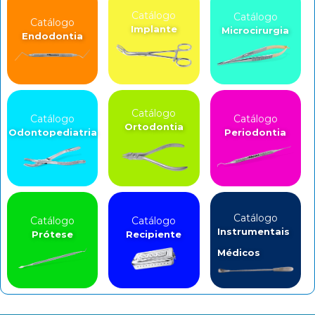
Catálogo
Catálogo
Catálogo
Implante
Microcirurgia
Endodontia
Catálogo
Catálogo
Catálogo
Ortodontia
Odontopediatria
Periodontia
Catálogo
Catálogo
Catálogo
Instrumentais
Prótese
Recipiente
Médicos