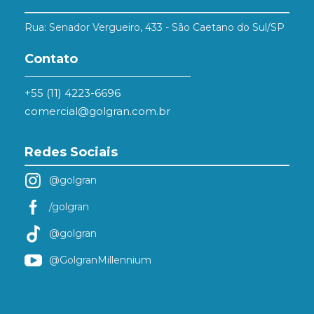
Rua: Senador Vergueiro, 433 - São Caetano do Sul/SP
Contato
+55 (11) 4223-6696
comercial@golgran.com.br
Redes Sociais
@golgran
/golgran
@golgran
@GolgranMillennium