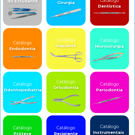
Catálogo
do Estudante
Cirurgia
Dentística
Catálogo
Catálogo
Catálogo
Implante
Microcirurgia
Endodontia
Catálogo
Catálogo
Catálogo
Ortodontia
Odontopediatria
Periodontia
Catálogo
Catálogo
Catálogo
Instrumentais
Prótese
Recipiente