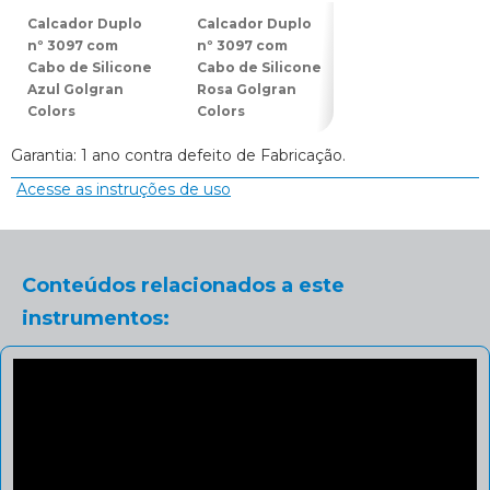
Calcador Duplo
Calcador Duplo
Espátula Dupla
nº 3097 com
nº 3097 com
nº 3078 com
Cabo de Silicone
Cabo de Silicone
Cabo de Silicon
Azul Golgran
Rosa Golgran
Azul Golgran
Colors
Colors
Colors
Garantia: 1 ano contra defeito de Fabricação.
Acesse as instruções de uso
Conteúdos relacionados a este
instrumentos: