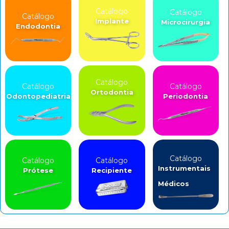
Catálogo
Catálogo
Catálogo
Implante
Microcirurgia
Endodontia
Catálogo
Catálogo
Catálogo
Ortodontia
Odontopediatria
Periodontia
Catálogo
Catálogo
Catálogo
Instrumentais
Prótese
Recipiente
Médicos