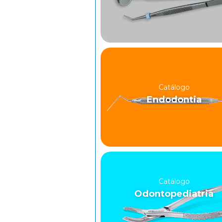
Catálogo
Endodontia
Catálogo
Odontopediatria