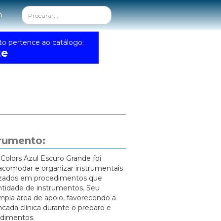
o
to pertence ao catálogo:
te
trumento:
Colors Azul Escuro Grande foi
acomodar e organizar instrumentais
lizados em procedimentos que
tidade de instrumentos. Seu
mpla área de apoio, favorecendo a
cada clínica durante o preparo e
ndimentos.