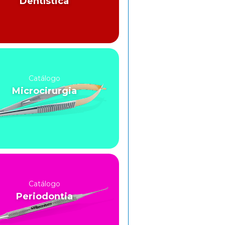
Dentística
Catálogo
Microcirurgia
Catálogo
Periodontia