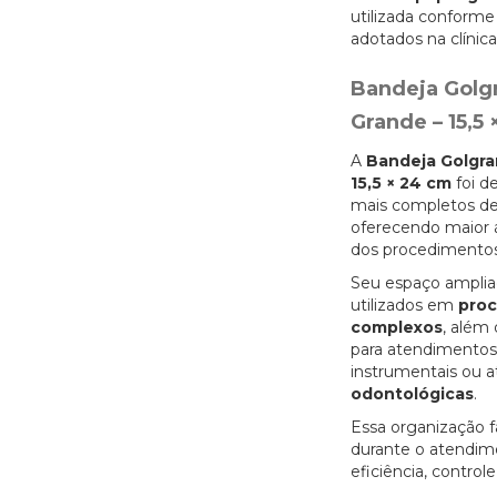
utilizada conforme
adotados na clínic
Bandeja Golgr
Grande – 15,5
A
Bandeja Golgra
15,5 × 24 cm
foi d
mais completos de
oferecendo maior á
dos procedimentos
Seu espaço amplia
utilizados em
proc
complexos
, além 
para atendimentos
instrumentais ou
odontológicas
.
Essa organização f
durante o atendime
eficiência, controle