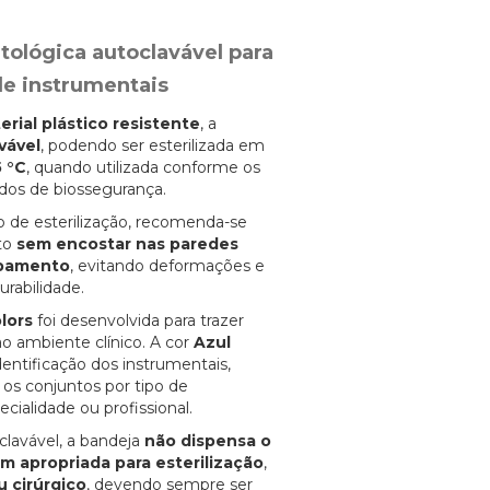
ológica autoclavável para
de instrumentais
erial plástico resistente
, a
vável
, podendo ser esterilizada em
5 °C
, quando utilizada conforme os
dos de biossegurança.
 de esterilização, recomenda-se
uto
sem encostar nas paredes
ipamento
, evitando deformações e
urabilidade.
lors
foi desenvolvida para trazer
o ambiente clínico. A cor
Azul
identificação dos instrumentais,
 os conjuntos por tipo de
cialidade ou profissional.
clavável, a bandeja
não dispensa o
 apropriada para esterilização
,
u cirúrgico
, devendo sempre ser