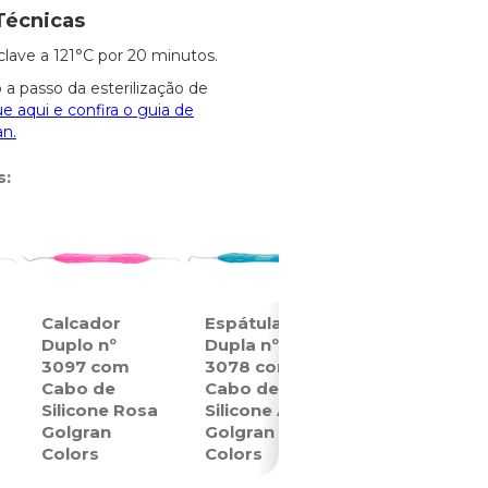
Técnicas
clave a 121°C por 20 minutos.
 a passo da esterilização de
ue aqui e confira o guia de
an.
s:
Calcador
Espátula
Duplo nº
Dupla nº
3097 com
3078 com
Cabo de
Cabo de
Silicone Rosa
Silicone Azul
Golgran
Golgran
Colors
Colors