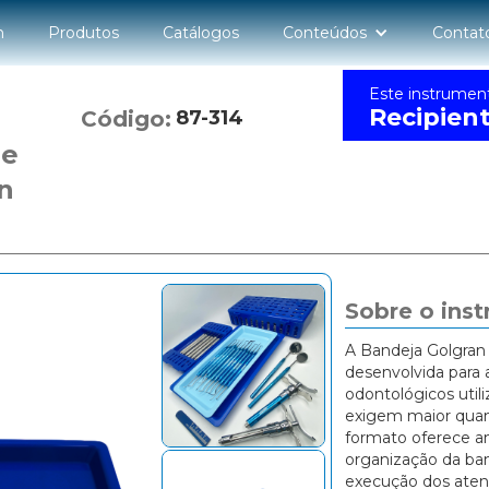
n
Produtos
Catálogos
Conteúdos
Contat
Este instrumen
Recipien
Código:
87-314
de
n
Sobre o ins
A Bandeja Golgran 
desenvolvida para 
odontológicos uti
exigem maior quan
formato oferece a
organização da ban
execução dos ate