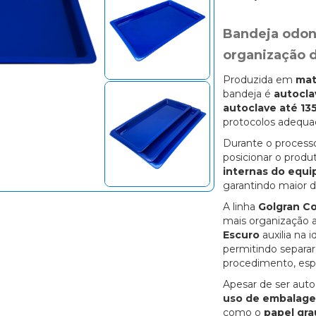
Bandeja odont
organização 
Produzida em
mat
bandeja é
autocla
autoclave até 13
protocolos adequa
Durante o processo
posicionar o prod
internas do equ
garantindo maior d
A linha
Golgran Co
mais organização a
Escuro
auxilia na 
permitindo separar
procedimento, espe
Apesar de ser auto
uso de embalagem
como o
papel gra