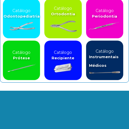
Catálogo
Catálogo
Catálogo
Ortodontia
Odontopediatria
Periodontia
Catálogo
Catálogo
Catálogo
Instrumentais
Prótese
Recipiente
Médicos