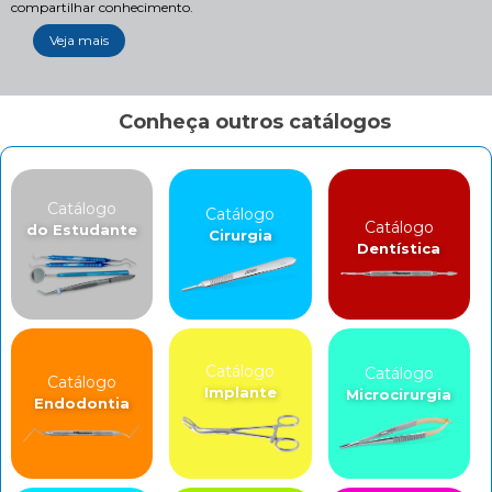
compartilhar conhecimento.
Veja mais
Conheça outros catálogos
Catálogo
Catálogo
Catálogo
do Estudante
Cirurgia
Dentística
Catálogo
Catálogo
Catálogo
Implante
Microcirurgia
Endodontia