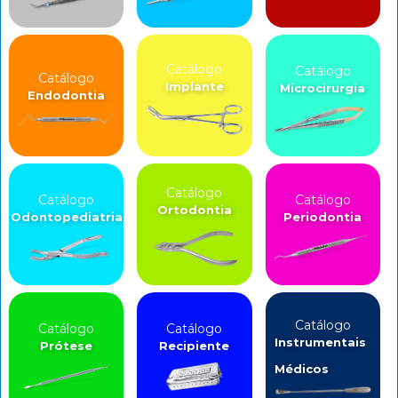
Catálogo
Catálogo
Catálogo
Implante
Microcirurgia
Endodontia
Catálogo
Catálogo
Catálogo
Ortodontia
Odontopediatria
Periodontia
Catálogo
Catálogo
Catálogo
Instrumentais
Prótese
Recipiente
Médicos