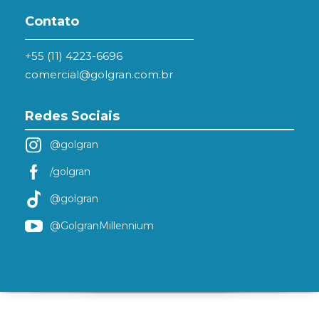
Contato
+55 (11) 4223-6696
comercial@golgran.com.br
Redes Sociais
@golgran
/golgran
@golgran
@GolgranMillennium