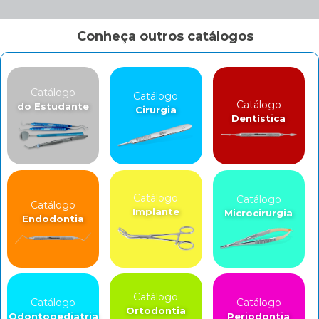
Conheça outros catálogos
Catálogo
Catálogo
Catálogo
do Estudante
Cirurgia
Dentística
Catálogo
Catálogo
Catálogo
Implante
Microcirurgia
Endodontia
Catálogo
Catálogo
Catálogo
Ortodontia
Odontopediatria
Periodontia