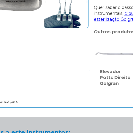
Quer saber o passo
instrumentais,
cliq
esterilização Golgr
Outros produto
Elevador
Potts Direito
Golgran
bricação.
s a este instrumentos: