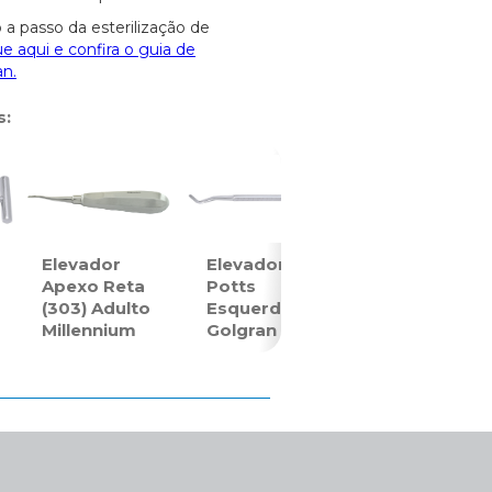
 a passo da esterilização de
ue aqui e confira o guia de
an.
s:
Elevador
Elevador
Apexo Reta
Potts
(303) Adulto
Esquerdo
Millennium
Golgran