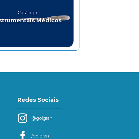
Catálogo
strumentais Médicos
Redes Sociais
@golgran
/golgran