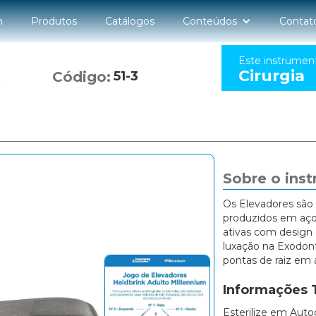
n
Produtos
Catálogos
Conteúdos
Contat
Este instrumen
Cirurgia
Código:
51-3
Sobre o ins
Os Elevadores são 
produzidos em aço
ativas com design e
luxação na Exodont
pontas de raiz em á
Informações 
Esterilize em Auto