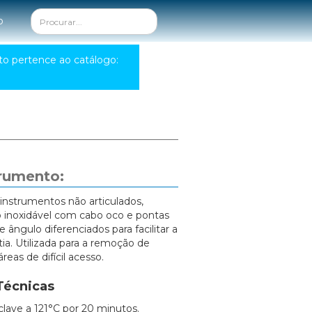
o
to pertence ao catálogo:
trumento:
instrumentos não articulados,
 inoxidável com cabo oco e pontas
 ângulo diferenciados para facilitar a
ia. Utilizada para a remoção de
reas de difícil acesso.
Técnicas
clave a 121°C por 20 minutos.