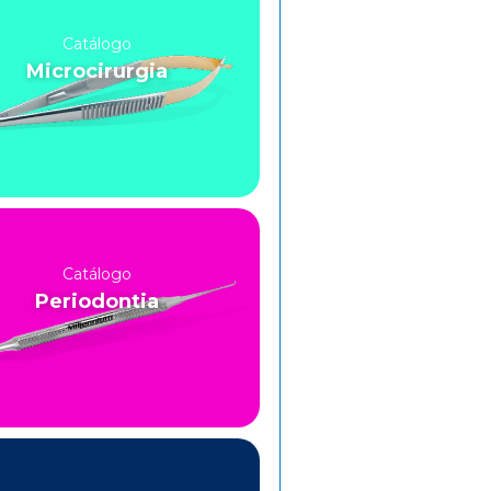
Catálogo
Microcirurgia
Catálogo
Periodontia