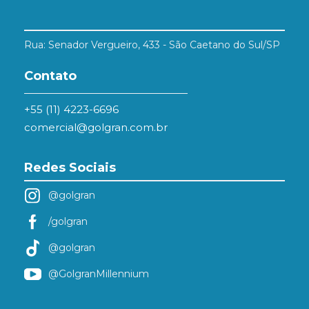
Rua: Senador Vergueiro, 433 - São Caetano do Sul/SP
Contato
+55 (11) 4223-6696
comercial@golgran.com.br
Redes Sociais
@golgran
/golgran
@golgran
@GolgranMillennium