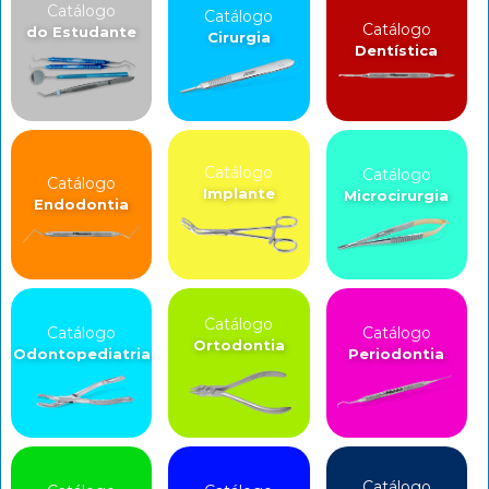
Catálogo
Catálogo
Catálogo
do Estudante
Cirurgia
Dentística
Catálogo
Catálogo
Catálogo
Implante
Microcirurgia
Endodontia
Catálogo
Catálogo
Catálogo
Ortodontia
Odontopediatria
Periodontia
Catálogo