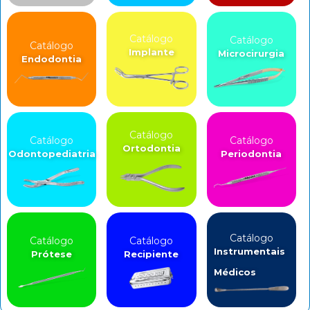
Catálogo
Catálogo
Catálogo
Implante
Microcirurgia
Endodontia
Catálogo
Catálogo
Catálogo
Ortodontia
Odontopediatria
Periodontia
Catálogo
Catálogo
Catálogo
Instrumentais
Prótese
Recipiente
Médicos