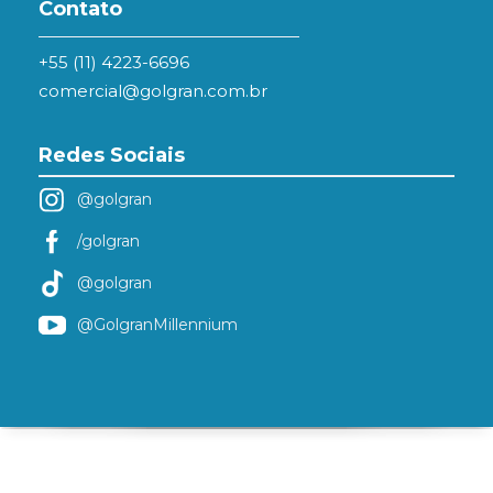
Contato
+55 (11) 4223-6696
comercial@golgran.com.br
Redes Sociais
@golgran
/golgran
@golgran
@GolgranMillennium