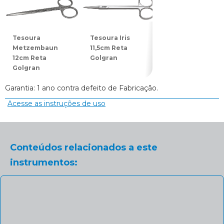
Tesoura
Tesoura Iris
Tesoura Joseph
Metzembaun
11,5cm Reta
14cm Reta
12cm Reta
Golgran
Golgran
Golgran
Garantia: 1 ano contra defeito de Fabricação.
Acesse as instruções de uso
Conteúdos relacionados a este
instrumentos: