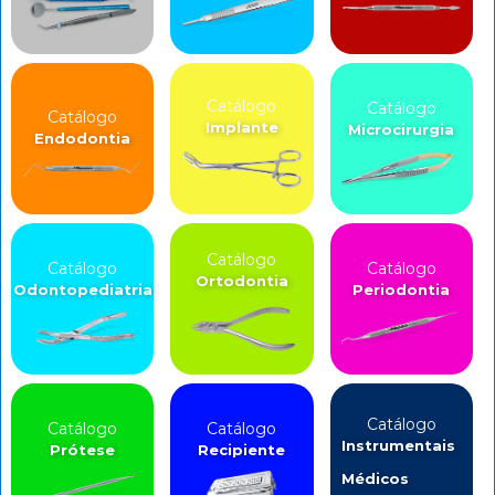
Catálogo
Catálogo
Catálogo
Implante
Microcirurgia
Endodontia
Catálogo
Catálogo
Catálogo
Ortodontia
Odontopediatria
Periodontia
Catálogo
Catálogo
Catálogo
Instrumentais
Prótese
Recipiente
Médicos