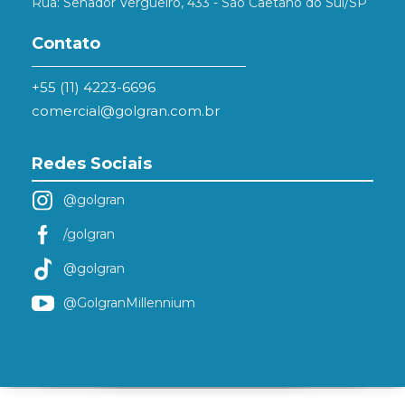
Rua: Senador Vergueiro, 433 - São Caetano do Sul/SP
Contato
+55 (11) 4223-6696
comercial@golgran.com.br
Redes Sociais
@golgran
/golgran
@golgran
@GolgranMillennium