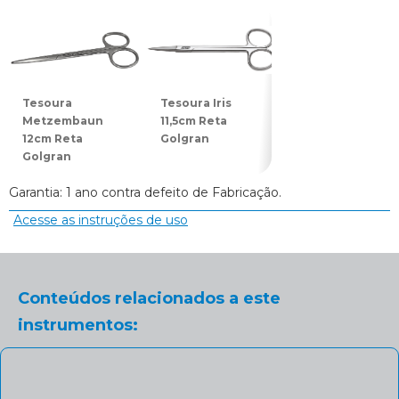
Tesoura
Tesoura Iris
Tesoura Joseph
Metzembaun
11,5cm Reta
14cm Reta
12cm Reta
Golgran
Golgran
Golgran
Garantia: 1 ano contra defeito de Fabricação.
Acesse as instruções de uso
Conteúdos relacionados a este
instrumentos: