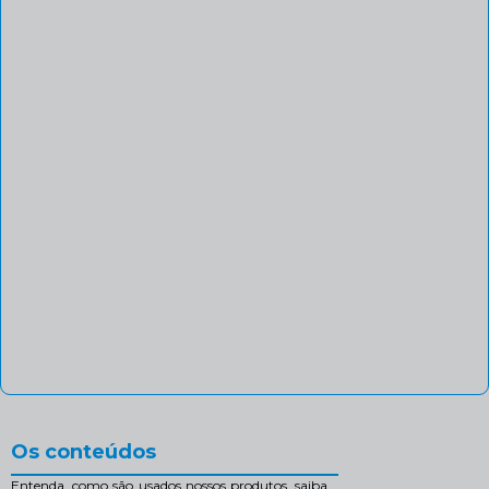
Os conteúdos
Entenda, como são usados nossos produtos, saiba