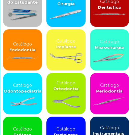
Catálogo
do Estudante
Cirurgia
Dentística
Catálogo
Catálogo
Catálogo
Implante
Microcirurgia
Endodontia
Catálogo
Catálogo
Catálogo
Ortodontia
Odontopediatria
Periodontia
Catálogo
Catálogo
Catálogo
Instrumentais
Prótese
Recipiente