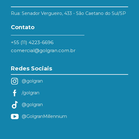
Rua: Senador Vergueiro, 433 - São Caetano do Sul/SP
Contato
+55 (11) 4223-6696
comercial@golgran.com.br
Redes Sociais
@golgran
/golgran
@golgran
@GolgranMillennium