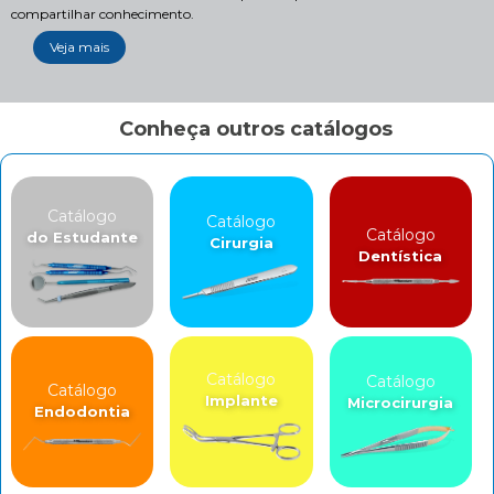
compartilhar conhecimento.
Veja mais
Conheça outros catálogos
Catálogo
Catálogo
Catálogo
do Estudante
Cirurgia
Dentística
Catálogo
Catálogo
Catálogo
Implante
Microcirurgia
Endodontia