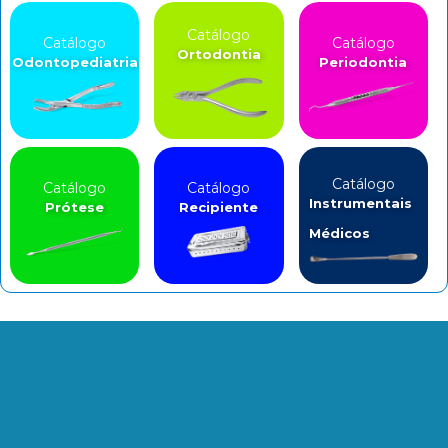
Catálogo
Catálogo
Catálogo
Ortodontia
Odontopediatria
Periodontia
Catálogo
Catálogo
Catálogo
Instrumentais
Prótese
Recipiente
Médicos