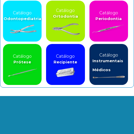
Catálogo
Catálogo
Catálogo
Ortodontia
Odontopediatria
Periodontia
Catálogo
Catálogo
Catálogo
Instrumentais
Prótese
Recipiente
Médicos