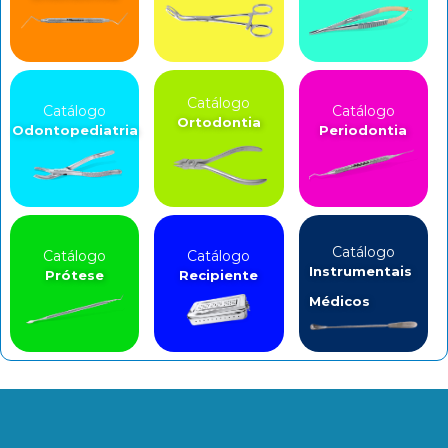
Catálogo
Catálogo
Catálogo
Ortodontia
Odontopediatria
Periodontia
Catálogo
Catálogo
Catálogo
Instrumentais
Prótese
Recipiente
Médicos