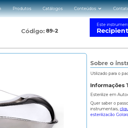
n
Produtos
Catálogos
Conteúdos
Contat
Este instrumen
Recipien
Código:
89-2
Sobre o ins
Utilizado para o pa
Informações 
Esterilize em Auto
Quer saber o passo
instrumentais,
cliq
esterilização Golgr
Outros produto