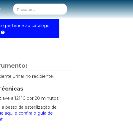
o
to pertence ao catálogo:
te
trumento:
ciente urinar no recipiente.
Técnicas
clave a 121°C por 20 minutos.
 a passo da esterilização de
ue aqui e confira o guia de
an.
s: