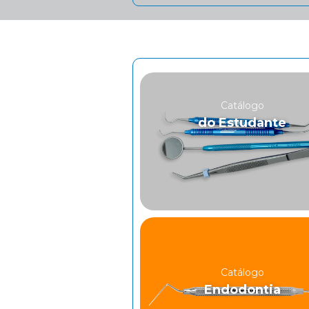
Catálogo
do Estudante
Catálogo
Endodontia