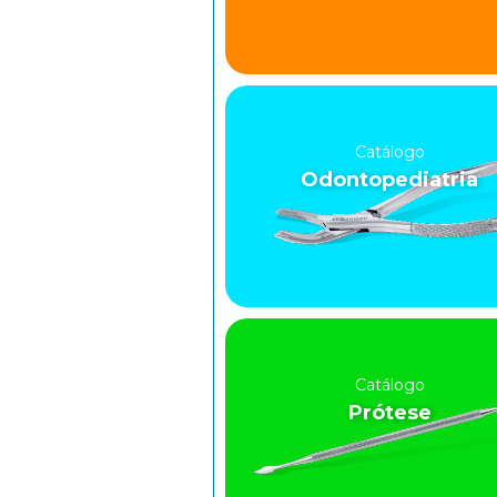
Catálogo
Odontopediatria
Catálogo
Prótese