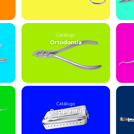
Catálogo
Ortodontia
Catálogo
Recipiente
In