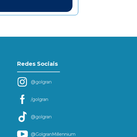
Redes Sociais
@golgran
/golgran
@golgran
@GolgranMillennium