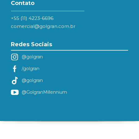
Contato
+55 (11) 4223-6696
comercial@golgran.com.br
Redes Sociais
@golgran
/golgran
@golgran
@GolgranMillennium