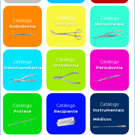
Catálogo
Catálogo
Catálogo
Implante
Microcirurgia
Endodontia
Catálogo
Catálogo
Catálogo
Ortodontia
Odontopediatria
Periodontia
Catálogo
Catálogo
Catálogo
Instrumentais
Prótese
Recipiente
Médicos