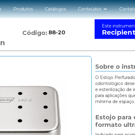
n
Produtos
Catálogos
Conteúdos
Contat
Este instrumen
Recipien
Código:
88-20
an
Sobre o ins
O Estojo Perfurado
odontológico desen
e esterilização de 
para aplicações qu
mínima de espaço.
Estojo para 
formato ult
Indicado para aco