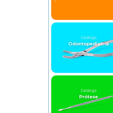
Catálogo
Odontopediatria
Catálogo
Prótese