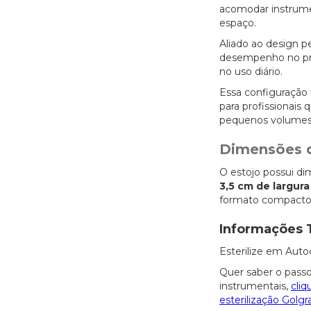
acomodar instrum
espaço.
Aliado ao design p
desempenho no proc
no uso diário.
Essa configuração 
para profissionais
pequenos volumes
Dimensões 
O estojo possui d
3,5 cm de largura
formato compacto e
Informações 
Esterilize em Auto
Quer saber o passo
instrumentais,
cliq
esterilização Golgr