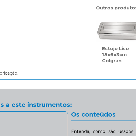
Outros produto
Estojo Liso
18x6x3cm
Golgran
bricação.
s a este instrumentos:
Os conteúdos
Entenda, como são usados n