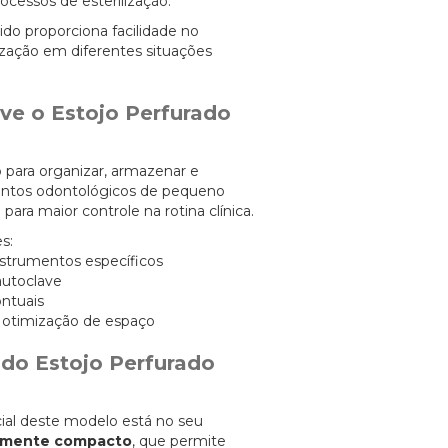
cessos de esterilização.
do proporciona facilidade no
zação em diferentes situações
ve o Estojo Perfurado
o para organizar, armazenar e
mentos odontológicos de pequeno
 para maior controle na rotina clínica.
s:
nstrumentos específicos
autoclave
ontuais
om otimização de espaço
 do Estojo Perfurado
ncial deste modelo está no seu
amente compacto
, que permite