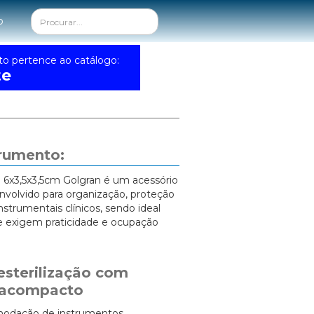
o
to pertence ao catálogo:
te
trumento:
 6x3,5x3,5cm Golgran é um acessório
volvido para organização, proteção
instrumentais clínicos, sendo ideal
e exigem praticidade e ocupação
esterilização com
racompacto
modação de instrumentos