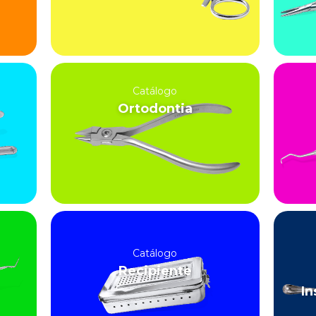
Catálogo
Ortodontia
Catálogo
Recipiente
In