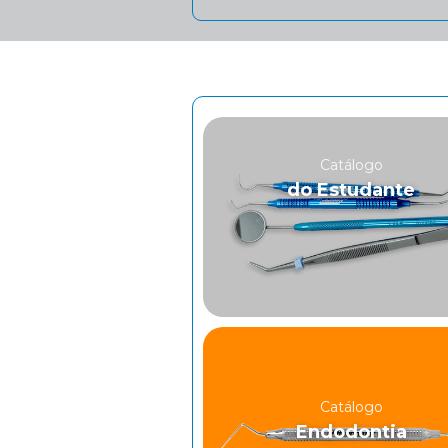
Catálogo
do Estudante
Catálogo
Endodontia