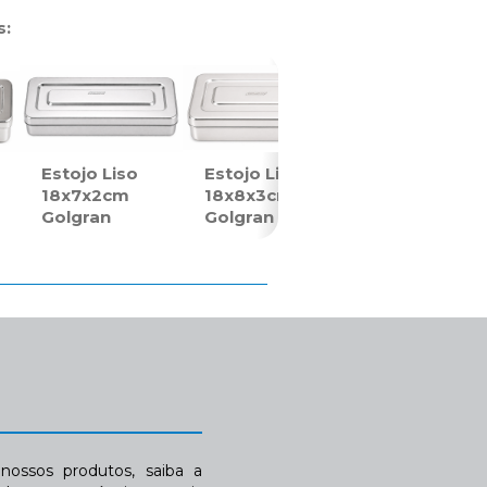
s:
Estojo Liso
Estojo Liso
18x7x2cm
18x8x3cm
Golgran
Golgran
ossos produtos, saiba a