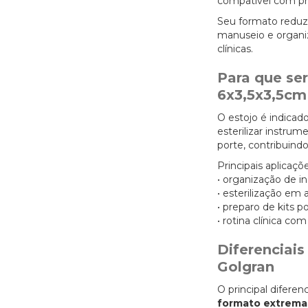
compatível com pro
Seu formato reduzi
manuseio e organi
clínicas.
Para que ser
6x3,5x3,5cm
O estojo é indicad
esterilizar instru
porte, contribuindo
Principais aplicaçõe
• organização de i
• esterilização em 
• preparo de kits p
• rotina clínica c
Diferenciais
Golgran
O principal difere
formato extrem