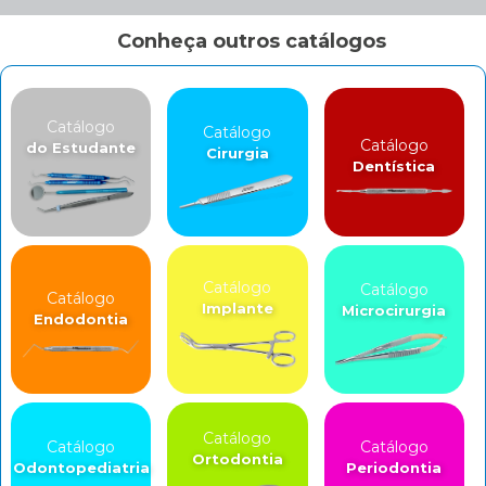
Conheça outros catálogos
Catálogo
Catálogo
Catálogo
do Estudante
Cirurgia
Dentística
Catálogo
Catálogo
Catálogo
Implante
Microcirurgia
Endodontia
Catálogo
Catálogo
Catálogo
Ortodontia
Odontopediatria
Periodontia