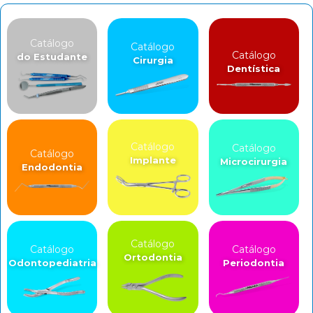
Catálogo
Catálogo
Catálogo
do Estudante
Cirurgia
Dentística
Catálogo
Catálogo
Catálogo
Implante
Microcirurgia
Endodontia
Catálogo
Catálogo
Catálogo
Ortodontia
Odontopediatria
Periodontia