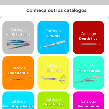
Conheça outros catálogos
Catálogo
Catálogo
Catálogo
do Estudante
Cirurgia
Dentística
Catálogo
Catálogo
Catálogo
Implante
Microcirurgia
Endodontia
Catálogo
Catálogo
Catálogo
Ortodontia
Odontopediatria
Periodontia