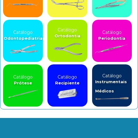
Catálogo
Catálogo
Catálogo
Ortodontia
Odontopediatria
Periodontia
Catálogo
Catálogo
Catálogo
Instrumentais
Prótese
Recipiente
Médicos