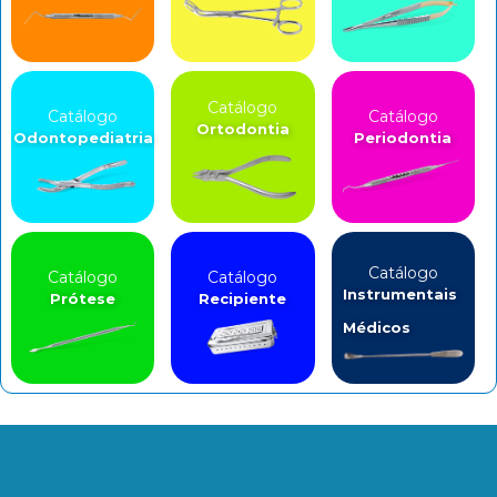
Catálogo
Catálogo
Catálogo
Ortodontia
Odontopediatria
Periodontia
Catálogo
Catálogo
Catálogo
Instrumentais
Prótese
Recipiente
Médicos