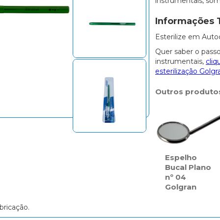
instrumentais, so
Informações 
Esterilize em Auto
Quer saber o passo
instrumentais,
cliq
esterilização Golgr
Outros produto
Espelho
Bucal Plano
nº 04
Golgran
bricação.