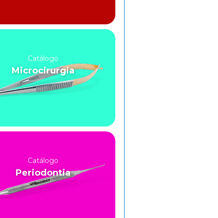
Catálogo
Microcirurgia
Catálogo
Periodontia