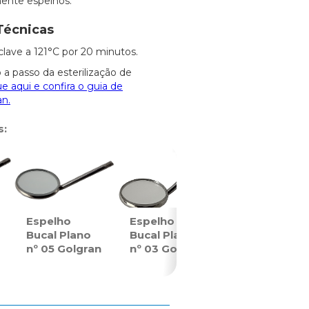
mente espelhos.
Técnicas
clave a 121°C por 20 minutos.
 a passo da esterilização de
ue aqui e confira o guia de
an.
s:
Espelho
Espelho
Bucal Plano
Bucal Plano
nº 05 Golgran
nº 03 Golgran