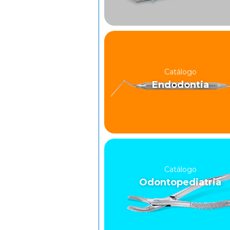
Catálogo
Endodontia
Catálogo
Odontopediatria