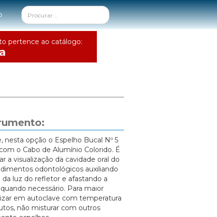
o
to pertence ao catálogo:
a
trumento:
e, nesta opção o Espelho Bucal Nº 5
com o Cabo de Alumínio Colorido. É
tar a visualização da cavidade oral do
dimentos odontológicos auxiliando
da luz do refletor e afastando a
 quando necessário. Para maior
rilizar em autoclave com temperatura
utos, não misturar com outros