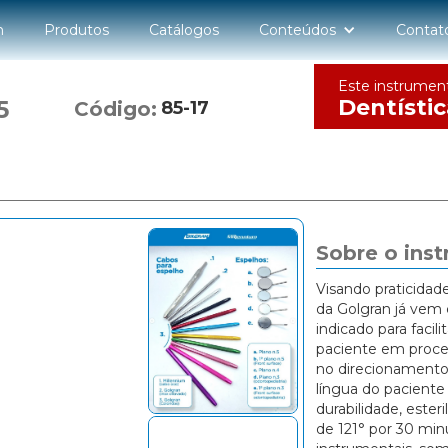
n
Produtos
Catálogos
Conteúdos
Contat
Este instrumen
Dentístic
5
Código:
85-17
Sobre o ins
Visando praticidad
da Golgran já vem 
indicado para facili
paciente em proce
no direcionamento 
língua do paciente
durabilidade, este
de 121° por 30 min