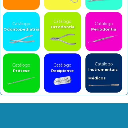
Catálogo
Catálogo
Catálogo
Ortodontia
Odontopediatria
Periodontia
Catálogo
Catálogo
Catálogo
Instrumentais
Prótese
Recipiente
Médicos