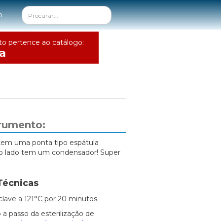
o
to pertence ao catálogo:
a
trumento:
tem uma ponta tipo espátula
tro lado tem um condensador! Super
Técnicas
clave a 121°C por 20 minutos.
 a passo da esterilização de