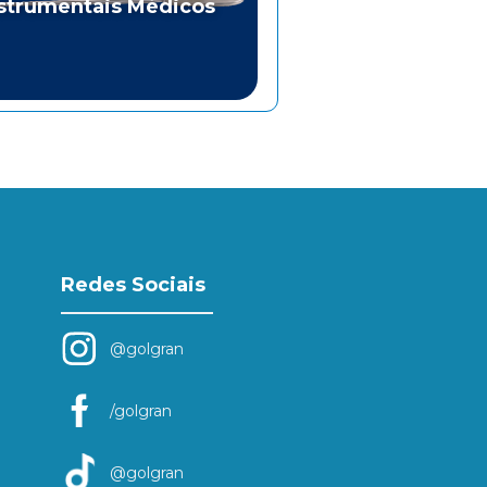
strumentais Médicos
Redes Sociais
@golgran
/golgran
@golgran