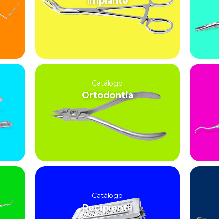
Implante
Catálogo
Ortodontia
Catálogo
Recipiente