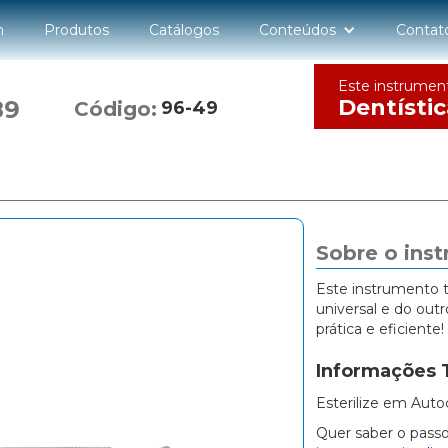
n
Produtos
Catálogos
Conteúdos
Contat
Este instrumen
Dentístic
89
Código:
96-49
Sobre o ins
Este instrumento 
universal e do ou
prática e eficiente!
Informações 
Esterilize em Auto
Quer saber o passo