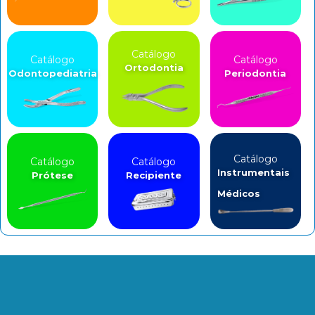
Catálogo
Catálogo
Catálogo
Ortodontia
Odontopediatria
Periodontia
Catálogo
Catálogo
Catálogo
Instrumentais
Prótese
Recipiente
Médicos