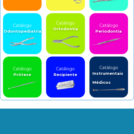
Catálogo
Catálogo
Catálogo
Ortodontia
Odontopediatria
Periodontia
Catálogo
Catálogo
Catálogo
Instrumentais
Prótese
Recipiente
Médicos