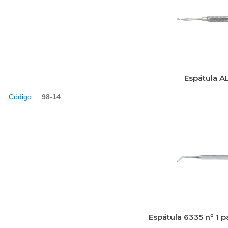
Espátula A
Código:
98-14
Espátula 6335 nº 1 p